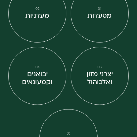
02
01
מסעדות
מעדניות
04
03
יצרני מזון
יבואנים
ואלכוהול
וקמעונאים
05