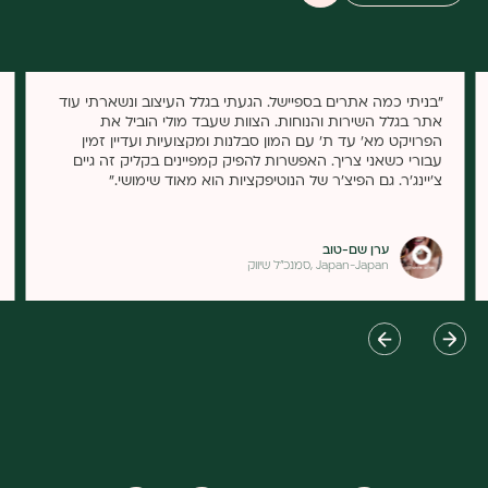
"בניתי כמה אתרים בספיישל. הגעתי בגלל העיצוב ונשארתי עוד
אתר בגלל השירות והנוחות. הצוות שעבד מולי הוביל את
הפרויקט מא' עד ת' עם המון סבלנות ומקצועיות ועדיין זמין
עבורי כשאני צריך. האפשרות להפיק קמפיינים בקליק זה גיים
צ'יינג'ר. גם הפיצ'ר של הנוטיפקציות הוא מאוד שימושי."
ערן שם-טוב
סמנכ"ל שיווק, Japan-Japan