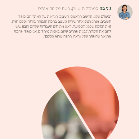
ג'ני בק
סמנכ"לית שיווק, רשת מלונות אטלס
"בעולם שלנו, הרושם הראשוני, העיצוב והנראות של האתר הם מאוד
חשובים. אנחנו רצינו אתר שיהיה מעוצב ברמה הגבוהה ביותר ויספק חוויה.
זאת הסיבה שפנינו לספיישל. ראינו את תיק העבודות שלהם והבנו שיש
להם את היכולת לבנות אתרים שהם באמת מיוחדים. אני מאוד אוהבת
את איך שהאתר שלנו נראה והחוויה שהוא מספק".