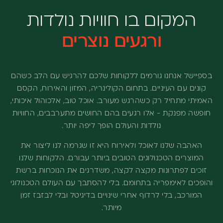
המקום בו חוויות נולדות
ורגעים נוצרים
בספיישל אנחנו גורמים ללקוחות שלכם להרגיש עם הלב כשהם
קונים עם העיניים. בתחום הקולינריה, המזון והאירוח, הקסם
האמיתי מתחיל רק כשהרגש מעורב. אוכל טוב, אלכוהול איכותי,
חופשה מפנקת - אלו רגעים בהם החושים מתערבבים, החוויות
נולדות והעולם הופך ליפה יותר.
האהבה שלנו לאוכל ולאירוח היא זו שגרמה לנו ליצור את
המוצרים הטכנולוגים הטובים ביותר עבורם. הלקוחות שלנו
זוכים לפתרונות מקצה לקצה, משדרגים את הנוכחות ברשת
והופכים לאימפריה בתחומם. בלי להסתבך עם העולם הטכנולוגי
המורכב, בלי לרדוף אחרי שינויים בדיגיטל ובלי לבזבז זמן
מיותר.