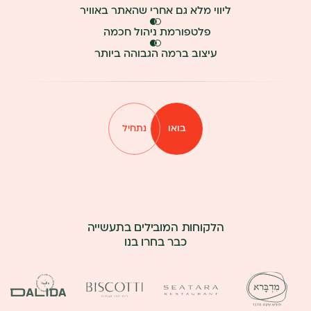
ליווי מלא גם אחרי שהאתר באוויר
פלטפורמת ניהול חכמה
עיצוב ברמה הגבוהה ביותר
בואו
נתחיל
קראו
עוד
על
הירו
-
בולטים
+
כפתור
הלקוחות המובילים בתעשייה
כבר בחרו בנו
+
+
+
+
לפתיחת
לפתיחת
לפתיחת
לפתיחת
התמונה
התמונה
התמונה
התמונה