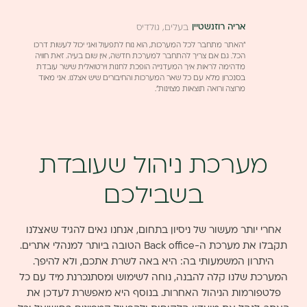
אריה רוזנשטיין
בעלים, גולדיס
"האתר מתחבר לכל המערכות, הוא נוח לתפעול ואני יכול לעשות דרכו
הכל. גם אם צריך להתחבר למערכת חדשה, אין שום בעיה. זאת חוויה
מדהימה לראות איך המעדנייה הופכת לחנות וירטואלית שישר עובדת
בסנכרון מלא עם כל שאר המערכות והחיבורים שיש אצלנו. אני מאוד
מרוצה ורואה תוצאות מצוינות".
מערכת ניהול שעובדת
בשבילכם
אחרי יותר מעשור של ניסיון בתחום, אנחנו גאים להגיד שאצלנו
תקבלו את מערכת ה-Back office הטובה ביותר למנהלי אתרים.
היתרון המשמעותי בה: היא באה לשרת אתכם, ולא להיפך.
המערכת שלנו קלה להבנה, נוחה לשימוש ומסתנכרנת מיד עם כל
פלטפורמות הניהול האחרות. בנוסף היא מאפשרת לעדכן את