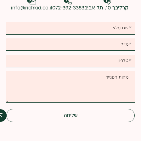
קרליבך 10, תל אביב
072-392-3383
info@richkid.co.il
אנא
מלאו
את
טופס
-