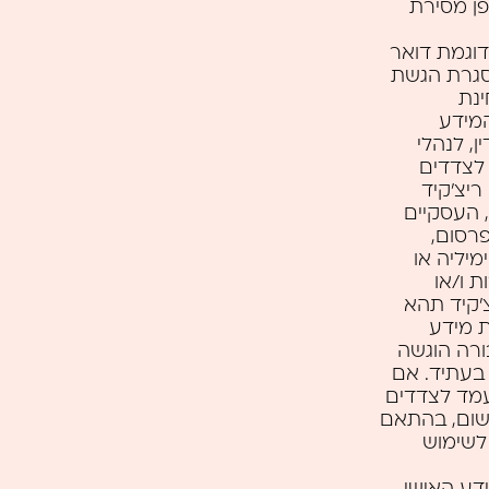
אופן מסירת
וגמת דואר
סגרת הגשת
ינת
מידע
, לנהלי
 לצדדים
ריצ’קיד
המנהליים, העסקיים
פרסום,
יליה או
ות ו/או
’קיד תהא
ת מידע
רה הוגשה
בעתיד. אם
עמד לצדדים
רשום, בהתאם
לשימוש
דע האישי