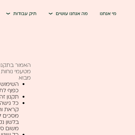
דלג לתוכן
דלג לסרגל הניווט
מי אנחנו
מה אנחנו עושים
תיק עבודות
האמור בתקנון 
מטעמי נוחות 
מבוא
השימוש ב
כפוף לתנ
תקנון זה
כל גישה
קראת והב
מסכים ל
בלשון נק
משום סת
כל שינוי