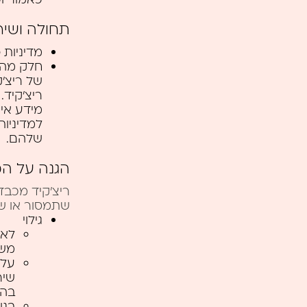
תחולה ושיר
מדיניות 
חלק מהשי
של ריצ’
ריצ’קיד
מידע איש
למדיניות
שלהם.
הגנה על המ
ריצ’קיד מכבד
שתמסור או שי
גילוי
לא 
משי
על 
שיר
בהת
בנו