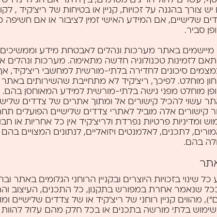
יש צורך בהגנה על זכויות, קניין או בטיחות של ריצ’קיד , לקוח
ים שלישיים, אם המידע האישי זמין לציבור או אם חשיפה כ
פן סביר.
 מיישמים באתר מערכות ונהלים לאבטחת מידע וממשיכים
אם לזמינות טכנולוגיה חדשה מתאימה. מערכות ונהלים א
צמים סיכונים לחדירה בלתי-מורשית למחשבי ריצ’קיד, אך
ון מוחלט. לפיכך, ריצ’קיד לא מתחייבת שהשירותים באתר יה
פן מוחלט מפני גישה בלתי-מורשית למידע המאוחסן בהם.
ר עשוי להכיל קישורים אל ומתוך אתרים של צדדים שלישי
 קישורים אלה מוביל לאתרי צדדים שלישיים הפועלים תחת
וש ומדיניות פרטיות נפרדת ולריצ’קיד אין כל אחריות או חב
ורים, לתכנים, לאלמנטים ויזואליים, לנתונים המצויים בהם א
ה בהם.
תר
 כל שינוי בזכויות היוצרים ובקניין הרוחני הגלומים באתר ובתכ
כל שנאמר אחרת במפורש בתקנון, כל התכנים, העיצוב והת
"), מהווים קניין רוחני של ריצ’קיד או של צדדים שלישיים ומו
 שימוש בלתי מורשה בתכנים או בכל חלק מהם עלול להוות 