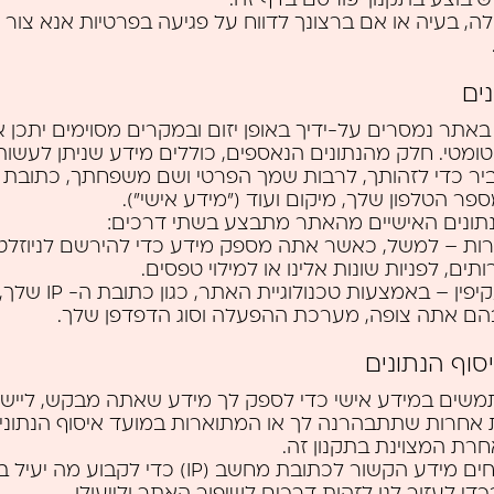
ה, בעיה או אם ברצונך לדווח על פגיעה בפרטיות אנא צור
נים
באתר נמסרים על-ידיך באופן יזום ובמקרים מסוימים יתכן אי
טומטי. חלק מהנתונים הנאספים, כוללים מידע שניתן לעשות
יר כדי לזהותך, לרבות שמך הפרטי ושם משפחתך, כתובת מג
ספר הטלפון שלך, מיקום ועוד ("מידע אישי").
נתונים האישיים מהאתר מתבצע בשתי דרכים:
רות – למשל, כאשר אתה מספק מידע כדי להירשם לניוזלט
ותים, לפניות שונות אלינו או למילוי טפסים.
בעקיפין – באמצעות טכנולוגיי
ם אתה צופה, מערכת ההפעלה וסוג הדפדפן שלך.
סוף הנתונים
משים במידע אישי כדי לספק לך מידע שאתה מבקש, ליישומ
 אחרות שתתבהרנה לך או המתוארות במועד איסוף הנתונים
רת המצוינת בתקנון זה.
אנו מנתחים מידע הקשור לכתובת מחשב (IP) כדי לקב
די לעזור לנו לזהות דרכים לשיפור האתר ולייעולו.