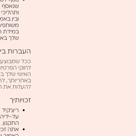
ובין בא
משותפים
במידת ה
שלך באמ
העברות בינ
ככל שמבוצעת 
לחוקי הפרטיו
האישי שלך באת
באחריותך, לר
להעלות את ה
זכויותיך
ריצ’קיד 
על-ידיה,
התקנון.
אתה זכאי
כאמור וכ