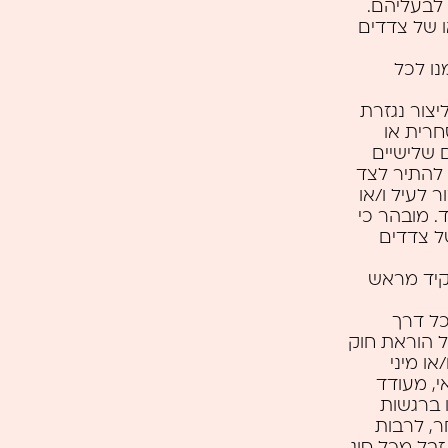
 לבעליהם.
ו של צדדים
נו לכל
יצור נגזרת
חרית או
 שלישיים
 להתיר לצד
 לעיל ו/או
 מובהר כי
של צדדים
קיד מראש
ל דרך
הפרה של כל הוראת חוק
פורנוגרפי ו/או מיני
אי, מעודד
ו ברגשות
ת של אחר, לרבות
יך למפרם; (5) ספאם/דואר זבל מכל סוג