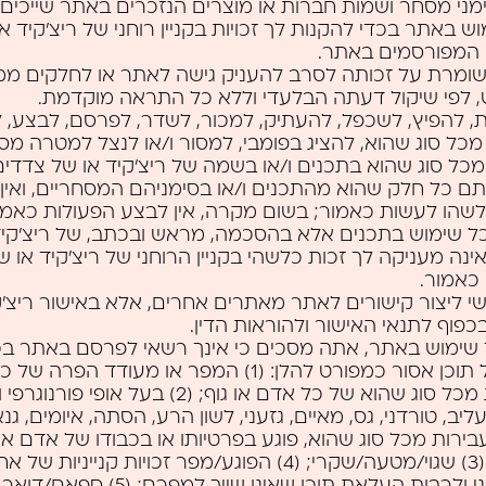
מני מסחר ושמות חברות או מוצרים הנזכרים באתר שייכים
וש באתר בכדי להקנות לך זכויות בקניין רוחני של ריצ’קיד א
 המפורסמים באתר.
 שומרת על זכותה לסרב להעניק גישה לאתר או לחלקים ממ
לפי שיקול דעתה הבלעדי וללא כל התראה מוקדמת.
ת, להפיץ, לשכפל, להעתיק, למכור, לשדר, לפרסם, לבצע, ל
מכל סוג שהוא, להציג בפומבי, למסור ו/או לנצל למטרה מס
מכל סוג שהוא בתכנים ו/או בשמה של ריצ’קיד או של צדדים
ם כל חלק שהוא מהתכנים ו/או בסימניהם המסחריים, ואין
שהו לעשות כאמור; בשום מקרה, אין לבצע הפעולות כאמור
ל שימוש בתכנים אלא בהסכמה, מראש ובכתב, של ריצ’קיד.
אינה מעניקה לך זכות כלשהי בקניין הרוחני של ריצ’קיד או 
כאמור.
שי ליצור קישורים לאתר מאתרים אחרים, אלא באישור ריצ’
כפוף לתנאי האישור ולהוראות הדין.
שימוש באתר, אתה מסכים כי אינך רשאי לפרסם באתר בכ
שהיא כל תוכן אסור כמפורט להלן: (1) המפר או מעודד 
או זכויות מכל סוג שהוא של כל אדם או גוף; (2) בעל אופי 
ליב, טורדני, גס, מאיים, גזעני, לשון הרע, הסתה, איומים, גנ
בירות מכל סוג שהוא, פוגע בפרטיותו או בכבודו של אדם א
הציבור; (3) שגוי/מטעה/שקרי; (4) הפוגע/מפר זכויות קנייניו
קניין רוחני ולרבות העלאת תוכן שאינו שי