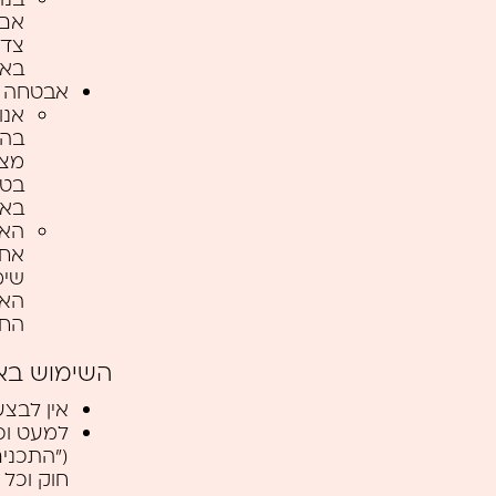
אם 
צדד
באו
אבטחה
אנו
בהת
מצמ
בטח
באו
האת
אחר
שימ
האמ
החל
השימוש בא
אין לבצע
למעט וכ
("התכנים
חוק וכל