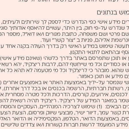
וש בנתונים
ים מידע אישי כפי הנדרש כדי לספק לך שירותים ולעיתים, 
 שנדרש על-פי חוק. בין היתר, עשויים להיאסף אודותיך סוגי
ם פרטי ושם משפחה, כתובת מגורים ו/או דוא"ל, מספר הטלפ
רשמת אליהם, פניות ב "צור קשר" ועוד.
 תעשה שימוש במידע האישי רק בדרך העולה בקנה אחד ע
סף ובהתאם לתנאי התקנון.
 או תוכן שתפרסם באתר בדרך כלשהי (שאינם מידע אישי), 
ם או כסודיים וכל מי שייחשף להם, לרבות ריצ’קיד, יהא רשא
ש שהוא. מובהר כי לריצ’קיד וכל מי מטעמה לא תהא כל אח
 מידע או תוכן כאמור.
שי שנמסר על-ידיך באמצעות האתר או באמצעים אחרים (ד
י, רשתות חברתיות, הרשמה בכנסים או בכל דרך אחרת), ל
כנסים, אירועים, קורסים, הדרכות ולכל מטרה מסחרית או
שמר במאגר המידע של ריצ’קיד. ריצ’קיד תהיה רשאית ל
זה לצרכים הבאים: (1) שימוש לצרכיה המנהליים, העסקיים והמ
ת קשר עמך, דיוור ישיר, מבצעי שיווק ופרסום, הצעת הצע
ידע המועמד לרשות חברות קשורות ו/או צדדים שלישיים 