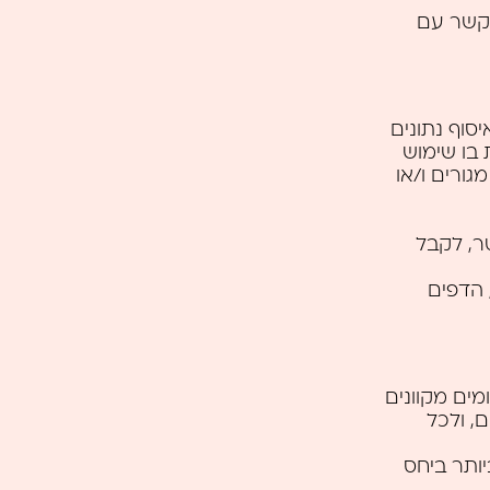
 קשר עם
סוף נתונים
 בו שימוש
ורים ו/או
ר, לקבל
ת האתר, כגון כתובת ה- IP שלך, הדפים
ים מקוונים
, ולכל
וע מה יעיל ביותר ביחס