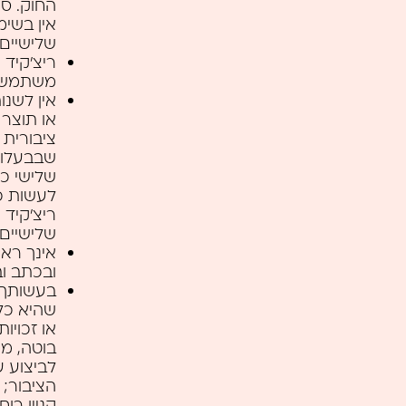
החוק. סי
אין בשימ
שלישיים
ריצ’קיד
משתמש, 
אין לשנו
או תוצר 
ציבורית 
שבבעלות
שלישי כל
לעשות כ
ריצ’קיד 
שלישיים 
אינך רא
ובכתב וב
בעשותך 
בוטה, מע
לביצוע ע