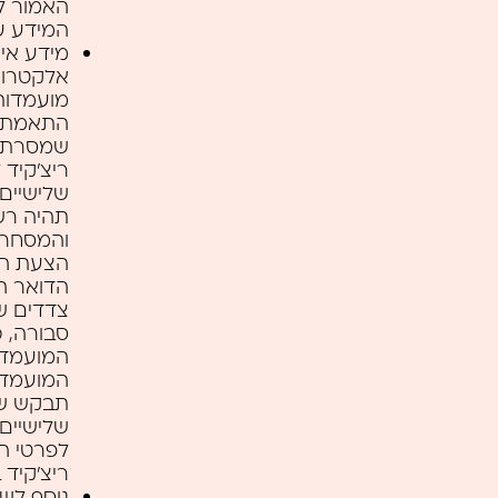
המידע על
מידע אי
אלקטרונ
מועמדות
התאמתך 
שמסרת א
ריצ’קיד 
שלישיים 
והמסחריי
הצעת הצע
צדדים ש
סבורה, כ
המועמד 
המועמדו
תבקש של
שלישיים
לפרטי ה
ריצ’קיד
נוסף לש