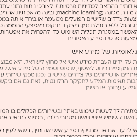
ותהליכי למידת מכונה (machine learning) ובינה מל
מצעות צדדים שלישיים הפועלים מטעמה או ביחד איתה במס
, והכל ללא הגבלת זמן. ריצ’קיד תנקוט באמצעי התממה ס
אפשר במסגרת תכלית השימוש כדי להפחית את אפשרות הז
צעות פרטי המידע האמורים.
לאומיות של מידע אישי
על-ידינו העברת מידע אישי אל מחוץ לישראל, היא מבוצע
ת המקומיים ביחס לאיסוף, שימוש ושמירה של מידע אישי. ע
רים או שירותים של צדדים שלישיים (כגון ספקי שירותי ענן
בות תאימות המידע לחקיקה הרלוונטית, וזאת גם אם ביקשת
מידע עבורך או בשמך.
מתירה לך לעשות שימוש באתר ובשירותים הכלולים בו המו
 וזאת לשימוש אישי שאינו מסחרי בלבד, בכפוף לתנאי האת
 לדעת אם אנו מחזיקים מידע אישי אודותיך, רשאי לעיין במ
ן לתקן אי דיוקים, והכל בכפוף לחוק.