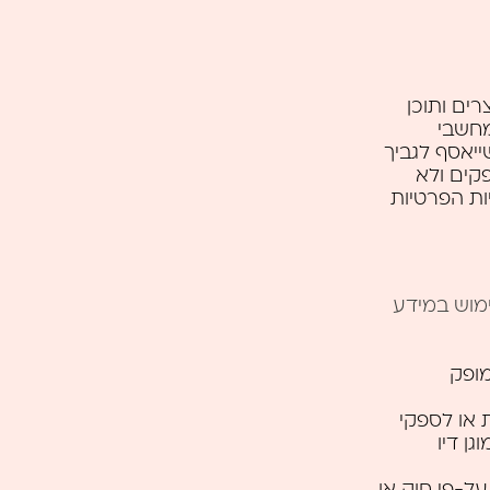
רים ותוכן
מחשבי
יאסף לגביך
קים ולא
ות הפרטיות
מוש במידע
מופק
 או לספקי
ן דיו
על-פי חוק או