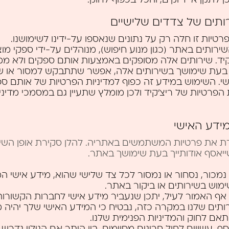
ותים של צדדים שלישיים
פרטיות זו חלה רק על נתונים שנאספו על-ידינו לשימושנו.
רותים באתר (כגון מנוע חיפוש), מנוהלים על-ידי ספקי מוצ
קיד. שירותים אלה מסופקים באמצעות אותם ספקים ולא מ
. בעת שימושך בשירותים אלה, אפשר שתתבקש למסור או שי
י. השימוש במידע זה כפוף למדיניות הפרטיות של אותם ספ
 הפרטיות של ריצ’קיד ולכן מומלץ שתעיין גם במסמכי מדיני
ידע האישי
ת את פרטיות המשתמשים באתריה. להלן סקירת אופן השי
יאסף אודותייך בעת שימושך באתר.
נמכור, נסחור או נמסור לכל צד שלישי שהוא, מידע אישי ה
מוש בשירותים או ביקור באתר.
אף האמור לעיל, יתכן שנעביר מידע אישי לחברות הקשורות
ותים שלנו במקרה כזה, נבטיח כי המידע האישי שלך יהיה מוג
אם לחוק והמדיניות הפנימית שלנו.
סף, עשויים לחול חריגים מסוימים, בין היתר אם הגילוי נדרש 