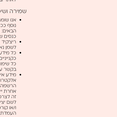
שמירה ושימ
אנו שומר
נוסף ככל
הבאים: ש
כנסים שנ
ריצ’קיד
לשמן נא
כל מידע
כקנייניי
כל שימו
בקשר עם
מידע אי
אלקטרונ
הרשמה ל
אחרת יי
לשם יציר
העמדת מ