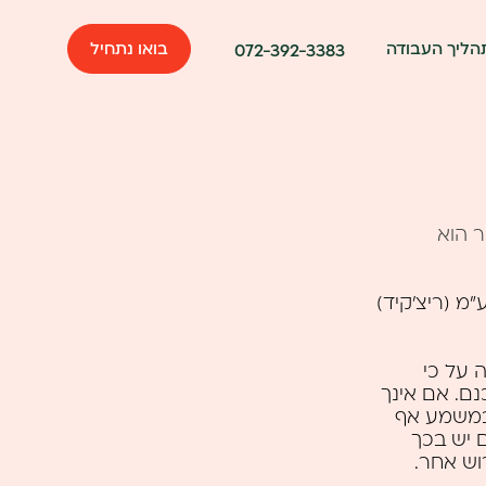
הליך העבודה
בואו נתחיל
072-392-3383
ר הוא
מ (ריצ'קיד)
 על כי
נם. אם אינך
 במשמע אף
ם יש בכך
וש אחר.