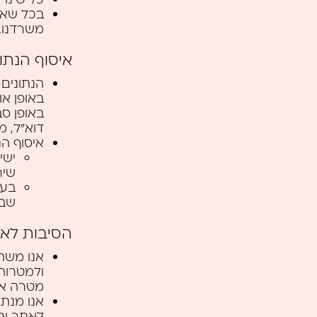
בכל שאל
משרדנו.
איסוף הנתו
הנתונים 
באופן או
באופן סב
דוא"ל, מ
איסוף ה
ישי
שיר
שבה
הסיבות לאי
אנו משת
ולמטרות
מטרה אח
לאתר ובכ