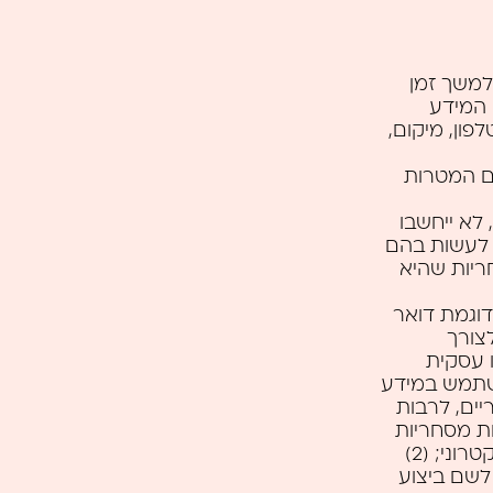
למשך זמן
 המידע
ון, מיקום,
ם המטרות
לא ייחשבו
י לעשות בהם
ריות שהיא
וגמת דואר
צורך
 עסקית
השתמש במידע
סחריים, לרבות
ות מסחריות
ו/או קורסים, באמצעות הדואר, הטלפון, הפקסימיליה או הדואר האלקטרוני; (2)
לשם ביצוע