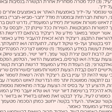
האמור לעיל; (3) לכל מטרה מסחרית אחרת הקשורה בנסיבות וב
 ידיך.
שי שנמסר על-ידיך באמצעות האתר או באמצעים אחרים (ד
י, רשתות חברתיות ובמסגרת מודל "חבר-מביא-חבר") במ
 לאיוש משרות אפשריות ("מידע המועמד"), נדרש לשם בח
למשרות המבוקשות. השירות ככל שיינתן לך, יתבסס על ה
שר יישמר במאגר מידע של ריצ’קיד בהתאם לדרישות הדין
להוראות התקנון. ריצ’קיד תהא זכאית להעביר מידע כאמור
לפי בקשתך ועל-פי שיקול דעתה, לתועלתה ו/או לתועלתך. 
תהיה רשאית לעשות במידע המועמד: (1) שימוש לצרכיה 
ם, לרבות לשם יצירת קשר עמך, דיוור ישיר, מבצעי שיווק ו
ות עבודה ו/או קורסים, באמצעות הדואר, הטלפון, הפקסימ
הדואר האלקטרוני; (2) העמדת מידע המועמד לרשות חברות קשור
לישיים לשם קבלת הצעות למשרות/מוצרים/שירותים שריצ
י עשוי להיות לך עניין בהם. ריצ’קיד תהיה רשאית לשמור א
גם לתקופה ממושכת יותר מזו הנדרשת לאיוש המשרה עבו
ת, ולהציע לך על בסיס זה הצעות עבודה מתאימות נוספות 
א להיכלל ברשימות דיוור ישיר ו/או שלא יועבר מידע המו
 כמפורט לעיל, עליך לבקש זאת מאתנו בדוא"ל או בדואר 
קשר שבאתר. היעדר בקשה ייחשב כמתן הסכמה מטעמך 
 במידע המועמד כאמור.
ימושים האמורים לעיל, ריצ’קיד תהיה רשאית להשתמש במי