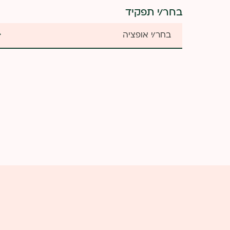
בחר/י תפקיד
מסעדות
אתר מסעדה
בעיצוב אישי
זמן מועדף ליצירת קשר
שעות הבוקר
שעות הצהריים-אחה"