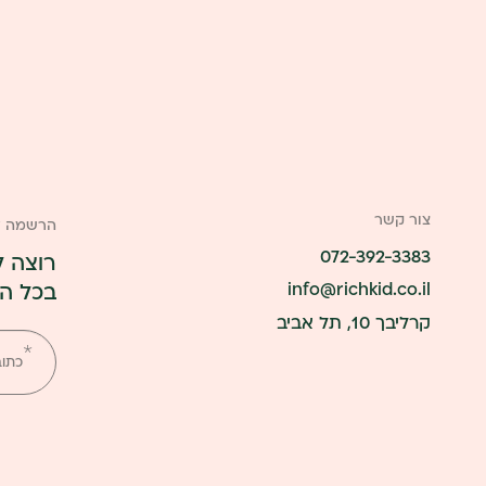
צור קשר
הרשמה לנ
072-392-3383
רוצה ל
info@richkid.co.il
בכל ה
אנא
קרליבך 10, תל אביב
מלאו
את
טופס
-
הרשמ
לניוזלט