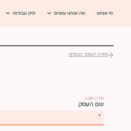
דלג לתוכן
דלג לסרגל הניווט
מי אנחנו
מה אנחנו עושים
תיק עבודות
חזרה לשלב הקודם
אנא
מלאו
את
טופס
-
מלאו
שדה חובה
את
שם העסק
הפרטים
הבאים
איך הגעת אלינו?
מהו ש